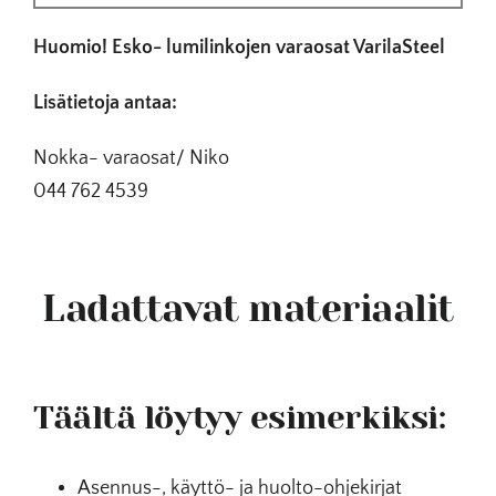
Huomio! Esko- lumilinkojen varaosat VarilaSteel
Lisätietoja antaa:
Nokka- varaosat/ Niko
044 762 4539
Ladattavat materiaalit
Täältä löytyy esimerkiksi:
Asennus-, käyttö- ja huolto-ohjekirjat