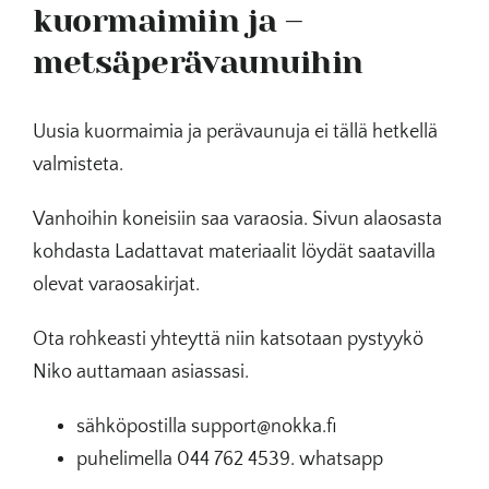
kuormaimiin ja –
metsäperävaunuihin
Uusia kuormaimia ja perävaunuja ei tällä hetkellä
valmisteta.
Vanhoihin koneisiin saa varaosia. Sivun alaosasta
kohdasta Ladattavat materiaalit löydät saatavilla
olevat varaosakirjat.
Ota rohkeasti yhteyttä niin katsotaan pystyykö
Niko auttamaan asiassasi.
sähköpostilla support@nokka.fi
puhelimella 044 762 4539. whatsapp