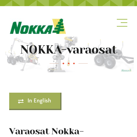
Skip
to
content
NOKKA-varaosat
In English
Varaosat Nokka-